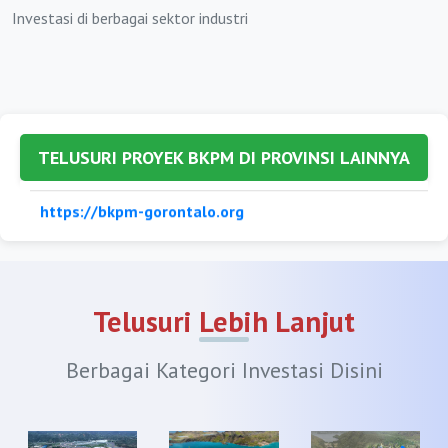
Investasi di berbagai sektor industri
https://bkpmbandungbarat.org
https://bkpmbekasi.org
https://bkpmbogor.org
https://bkpmciamis.org
TELUSURI PROYEK BKPM DI PROVINSI LAINNYA
https://bkpmcianjur.org
https://bkpmcirebon.org
https://bkpmgarut.org
Telusuri Lebih Lanjut
https://bkpmindramayu.org
https://bkpmkarawang.org
Berbagai Kategori Investasi Disini
https://bkpmkuningan.org
https://bkpmmajalengka.org