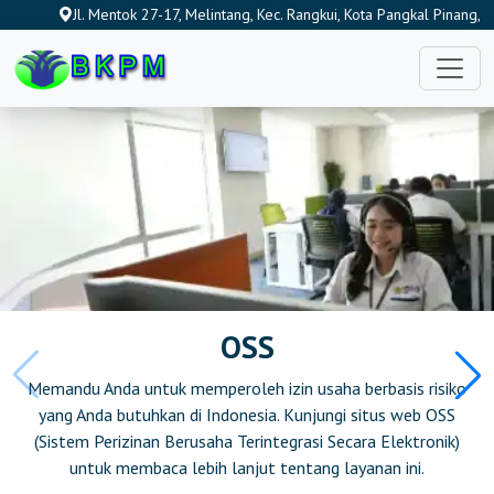
Jl. Mentok 27-17, Melintang, Kec. Rangkui, Kota Pangkal Pinang,
https://bkpmkepseribu.id
Kepulauan Bangka Belitung 33684, Indonesia
https://bkpmjakartabarat.id
https://bkpmjakartapusat.id
https://bkpmjakartaselatan.id
https://bkpmjakartatimur.id
https://bkpmjakartautara.id
https://bkpmboalemo.org
OSS
https://bkpmbonebolango.id
https://bkpm-gorontalo.org
Memandu Anda untuk memperoleh izin usaha berbasis risiko
yang Anda butuhkan di Indonesia. Kunjungi situs web OSS
https://bkpmgorontaloutara.id
(Sistem Perizinan Berusaha Terintegrasi Secara Elektronik)
untuk membaca lebih lanjut tentang layanan ini.
https://bkpmpohuwato.id