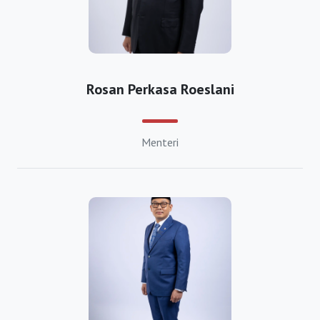
Investasi
https://bkpmdepok.org
https://bkpmsukabumi.com
https://bkpmtasikmalaya.com
Rosan Perkasa Roeslani
https://bkpmbanjarnegara.org
https://bkpmbanyumas.org
Menteri
https://bkpmbatang.org
https://bkpmblora.org
https://bkpmboyolali.org
https://bkpmbrebes.org
https://bkpmcilacap.org
https://bkpmdemak.org