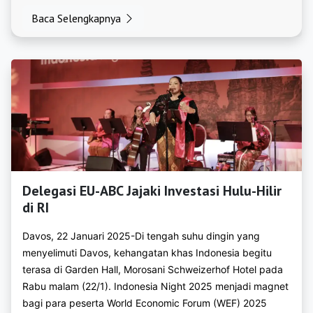
https://bkpmkayongutara.com
Baca Selengkapnya
https://bkpmketapang.org
https://bkpmkuburaya.org
https://bkpmlandak.org
https://bkpmmelawi.org
https://bkpmmempawah.org
https://bkpmsambas.org
Delegasi EU-ABC Jajaki Investasi Hulu-Hilir
di RI
https://bkpmsanggau.org
Davos, 22 Januari 2025-Di tengah suhu dingin yang
https://bkpmsekadau.org
menyelimuti Davos, kehangatan khas Indonesia begitu
https://bkpmsintang.org
terasa di Garden Hall, Morosani Schweizerhof Hotel pada
Rabu malam (22/1). Indonesia Night 2025 menjadi magnet
https://bkpmsingkawang.org
bagi para peserta World Economic Forum (WEF) 2025