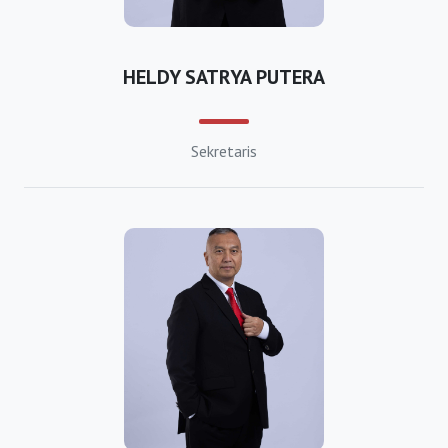
https://bkpmpurbalingga.org
HELDY SATRYA PUTERA
https://bkpmpurworejo.org
https://bkpmrembang.org
Sekretaris
https://bkpmkabsemarang.org
https://bkpmsragen.org
https://bkpmsukoharjo.org
https://bkpmkabtegal.org
https://bkpmtemanggung.org
https://bkpmwonogiri.org
https://bkpmwonosobo.org