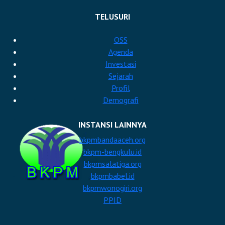
https://bkpmbanjarmasin.com
TELUSURI
OSS
Agenda
Investasi
Sejarah
Profil
Demografi
INSTANSI LAINNYA
bkpmbandaaceh.org
bkpm-bengkulu.id
bkpmsalatiga.org
bkpmbabel.id
bkpmwonogiri.org
PPID