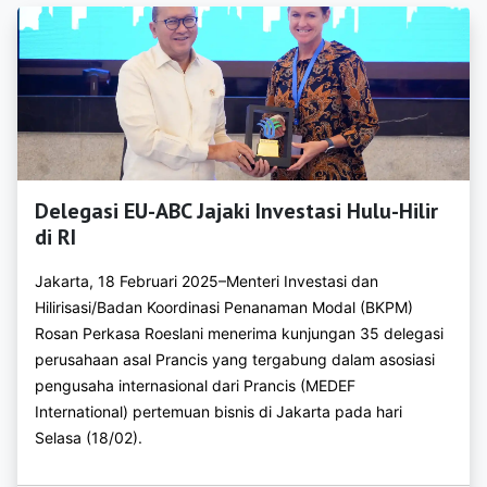
https://bkpmtulungagung.org
https://bkpmbatu.org
https://bkpmblitar.com
https://bkpmkotakediri.com
https://bkpmkotamadiun.com
Delegasi EU-ABC Jajaki Investasi Hulu-Hilir
di RI
https://bkpmkotamalang.com
https://bkpmkotamojokerto.com
Jakarta, 18 Februari 2025–Menteri Investasi dan
Hilirisasi/Badan Koordinasi Penanaman Modal (BKPM)
https://bkpmkotapasuruan.com
Rosan Perkasa Roeslani menerima kunjungan 35 delegasi
perusahaan asal Prancis yang tergabung dalam asosiasi
https://bkpmkotaprobolinggo.com
pengusaha internasional dari Prancis (MEDEF
International) pertemuan bisnis di Jakarta pada hari
https://bkpmbengkayang.com
Selasa (18/02).
https://bkpmkapuashulu.com