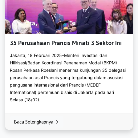
https://bkpmpacitan.org
https://bkpmpamekasan.org
https://bkpmpasuruan.org
https://bkpmponorogo.org
35 Perusahaan Prancis Minati 3 Sektor Ini
https://bkpmprobolinggo.org
Jakarta, 18 Februari 2025–Menteri Investasi dan
Hilirisasi/Badan Koordinasi Penanaman Modal (BKPM)
https://bkpmsampang.org
Rosan Perkasa Roeslani menerima kunjungan 35 delegasi
perusahaan asal Prancis yang tergabung dalam asosiasi
https://bkpmsidoarjo.org
pengusaha internasional dari Prancis (MEDEF
https://bkpmsitubondo.org
International) pertemuan bisnis di Jakarta pada hari
Selasa (18/02).
https://bkpmsumenep.org
https://bkpmtrenggalek.org
Baca Selengkapnya
https://bkpmtuban.org