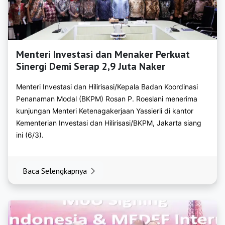
https://bkpmjember.org
https://bkpmjombang.org
https://bkpmkediri.org
Menteri Investasi dan Menaker Perkuat
https://bkpmlamongan.org
Sinergi Demi Serap 2,9 Juta Naker
https://bkpmlumajang.org
Menteri Investasi dan Hilirisasi/Kepala Badan Koordinasi
Penanaman Modal (BKPM) Rosan P. Roeslani menerima
https://bkpmmadiun.org
kunjungan Menteri Ketenagakerjaan Yassierli di kantor
Kementerian Investasi dan Hilirisasi/BKPM, Jakarta siang
https://bkpmmagetan.org
ini (6/3).
https://bkpmmalang.org
https://bkpmmojokerto.org
Baca Selengkapnya
https://bkpmnganjuk.org
https://bkpmngawi.org