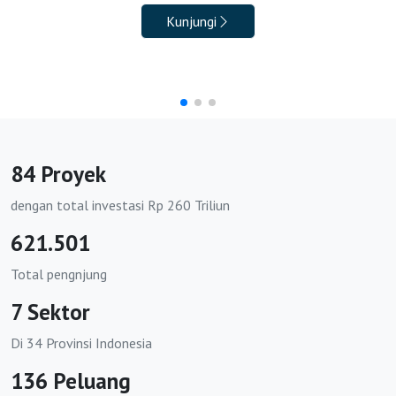
Kunjungi
https://bkpmbatanghari.id
https://bkpmbungo.id
https://bkpmkerinci.id
https://bkpmmerangin.id
https://bkpmmuarojambi.id
84 Proyek
https://bkpmsarolangun.id
dengan total investasi Rp 260 Triliun
621.501
https://bkpmtanjungjabungbarat.org
Total pengnjung
https://bkpmtanjungjabungtimur.org
7 Sektor
https://bkpmtebo.org
Di 34 Provinsi Indonesia
https://bkpmsungaipenuh.org
136 Peluang
https://bkpmkabbandung.org