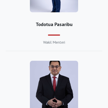
https://bkpmgrobogan.org
https://bkpmjepara.org
Todotua Pasaribu
https://bkpmkaranganyar.org
https://bkpmkebumen.org
Wakil Menteri
https://bkpmkendal.org
https://bkpmklaten.org
https://bkpmkudus.org
https://bkpmmagelang.org
https://bkpmpati.org
https://bkpmpekalongan.org
https://bkpmpemalang.org